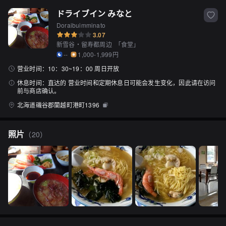
ドライブイン みなと
Doraibuimminato
3.07
新雪谷・留寿都周边
「
食堂
」
--
1,000-1,999円
营业时间：
10：30~19：00 周日开放
休息时间：
直达的 营业时间和定期休息日可能会发生变化，因此请在访问
前与商店确认。
北海道磯谷郡蘭越町港町1396
照片
（
20
）