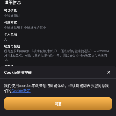
详细信息
预订信息
不接受预订
付款方式
不接受信用卡 不接受电子货币
个人包厢
无
吸烟与禁烟
所有座位均可吸烟 《被动吸烟对策法》（修订后的健康促进法）自2020年4
月1日起生效，可能与最新信息有所不同，因此请在访问商店之前与商店确
认。
停车场
有
Cookie使用提醒
酒水
有日本清酒、有烧酒
我们使用cookies来改善您的浏览体验。继续浏览即表示您同意我
们的
Cookie政策
评价
（
10
）
同意
ITAYA
Walkin餐厅，无需预订
3.50
兰越町道路边的服务区，位于国道5号线附近。平日午餐时间，没有