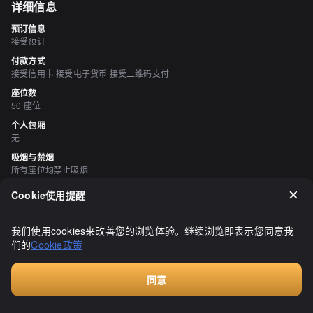
详细信息
预订信息
接受预订
付款方式
接受信用卡 接受电子货币 接受二维码支付
座位数
50 座位
个人包厢
无
吸烟与禁烟
所有座位均禁止吸烟
停车场
Cookie使用提醒
无
酒水
我们使用cookies来改善您的浏览体验。继续浏览即表示您同意我
专注于日本清酒
们的
Cookie政策
评价
（
21
）
同意
预订
まだらいち
4.00