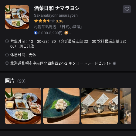
酒菜日和 ナマラヨシ
Sakanabiyorinamarayoshi
3.36
札幌车站周边
「
日式小酒馆
」
2,000-2,999円
--
营业时间：
13：30~23：30 （烹饪最后点单 22：30 饮料最后点单 23：
00） 周日开放
休息时间：
无休
北海道札幌市中央区北四条西2-1-2 キタコートレードビル 1F
照片
（
20
）