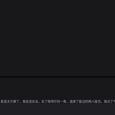
真是太方便了。我走进去后，去了咖啡厅的一角，选择了窗边的两人座位。我点了午
面条。拿铁咖啡的拉花很可爱(๑˃̵ᴗ˂̵)，软冰淇淋也很好吃。