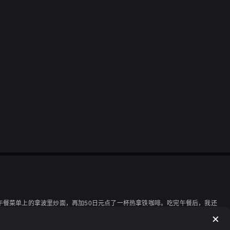
餐菜单上的拿波里炒面，再加50日元点了一杯热拿铁咖啡。吃完午餐后，我还