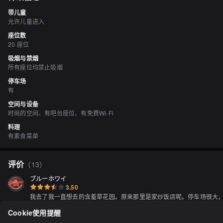
带儿童
允许儿童进入
座位数
20 座位
吸烟与禁烟
所有座位均禁止吸烟
停车场
有
空间与设备
时尚的空间、有吧台座位、有免费Wi-Fi
料理
有素食菜单
评价
（
13
）
ブルーホワイ
3.50
我去了我一直想去的含羞草花园。原来那里是家炒饭店呢。停车场很大，
点了软冰淇淋。这家餐厅的面条是汤面类型的，虽然不错，但我更喜欢普通的
Cookie使用提醒
显示全部