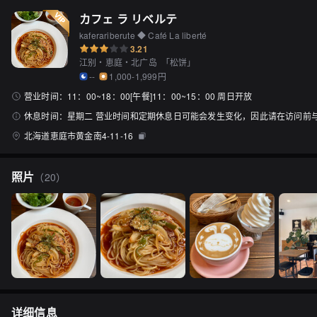
カフェ ラ リベルテ
kaferariberute ◆ Café La liberté
3.21
江别・恵庭・北广岛
「
松饼
」
--
1,000-1,999円
营业时间：
11：00~18：00[午餐]11：00~15：00 周日开放
休息时间：
星期二 营业时间和定期休息日可能会发生变化，因此请在访问前
北海道恵庭市黄金南4-11-16
照片
（
20
）
详细信息