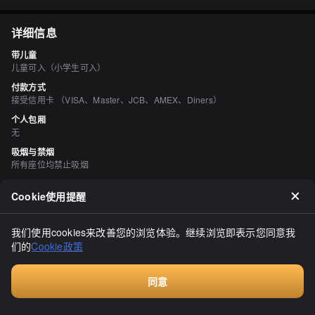
详细信息
带儿童
儿童可入（小学生可入）
付款方式
接受信用卡 （VISA、Master、JCB、AMEX、Diners）
个人包厢
无
吸烟与禁烟
所有座位均禁止吸烟
停车场
Cookie使用提醒
有 【旭川机场停车场】1P：1,247个车位 2P：241个车位 <收费>1小时以内
免费。 2小时以内100日元。 每天最多500日元。 在2楼的商店和美食广场，
每家商店消费2,000日元或以上，即可获得1小时的免费门票。
我们使用cookies来改善您的浏览体验。继续浏览即表示您同意我
空间与设备
们的
Cookie政策
无障碍设施、有免费Wi-Fi、有付费Wi-Fi
同意
评价
（
10
）
付费咨询
ブルーブルー３４