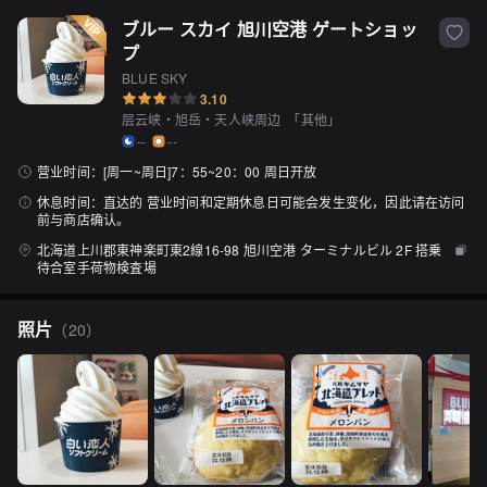
ブルー スカイ 旭川空港 ゲートショッ
プ
BLUE SKY
3.10
层云峡・旭岳・天人峡周边
「
其他
」
--
--
营业时间：
[周一~周日]7：55~20：00 周日开放
休息时间：
直达的 营业时间和定期休息日可能会发生变化，因此请在访问
前与商店确认。
北海道上川郡東神楽町東2線16-98 旭川空港 ターミナルビル 2F 搭乗
待合室手荷物検査場
照片
（
20
）