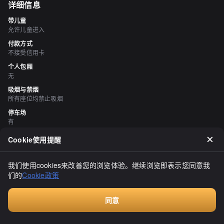
详细信息
带儿童
允许儿童进入
付款方式
不接受信用卡
个人包厢
无
吸烟与禁烟
所有座位均禁止吸烟
停车场
有
Cookie使用提醒
评价
（
16
）
ルウくんฅ^•ω•^ฅ
我们使用cookies来改善您的浏览体验。继续浏览即表示您同意我
3.10
们的
Cookie政策
这家位于柏林台白樺通的店铺。咸味羊角面包（120日元）非常美
味，我觉得……（一不留神就没了(ฅฅ)）咖啡脆饼（30日元）外脆内
软，巧克力和黄油的味道鲜美！性价比超高的小吃！奎尼阿曼（200
同意
日元）又甜又脆，坚果丰富，是招牌菜！培根奶酪（170日元）口感
显示全部
付费咨询
丰盈，咬上一口培根奶酪，幸福感满满！