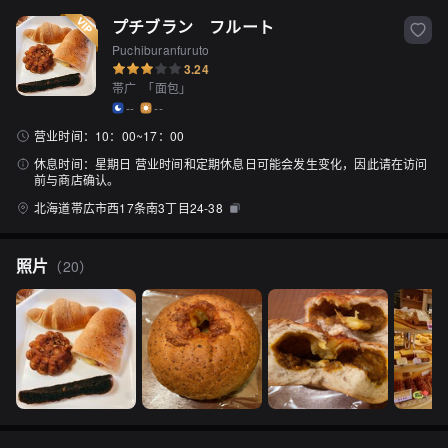
プチブラン　フルート
Puchiburanfuruto
3.24
帯广
「
面包
」
--
--
营业时间：
10：00~17：00
休息时间：
星期日 营业时间和定期休息日可能会发生变化，因此请在访问
前与商店确认。
北海道帯広市西17条南3丁目24-38
照片
（
20
）