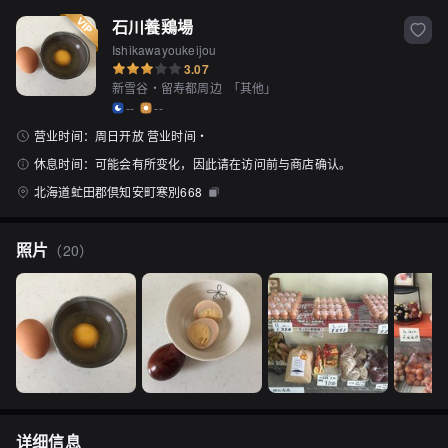
石川養鶏場
Ishikawayoukeijou
3.07
新雪谷・留寿都周边
「
其他
」
--
--
营业时间：
周日开放 营业时间・
休息时间：
可能会有所变化，因此请在访问前与商店确认。
北海道虻田郡倶知安町寒別668
照片
（
20
）
详细信息