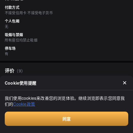
付款方式
不接受信用卡 不接受电子货币
个人包厢
无
吸烟与禁烟
所有座位均禁止吸烟
停车场
有
评价
（
9
）
chappytsum
Cookie使用提醒
3.10
2019年8月，有个餐厅，他们提供了很多美味的蛋料理。蛋料理非常
丰富，包括各种不同口味的蛋料理。其中，他们的蛋黄酱料理非常美
我们使用cookies来改善您的浏览体验。继续浏览即表示您同意我
味，口感饱满。但是，他们的蛋套餐有点特殊，我不是很喜欢那种味
们的
Cookie政策
道。总之，这家餐厅的蛋料理很不错，但是有一些口味可能不适合每
显示全部
个人。完毕。
同意
付费咨询