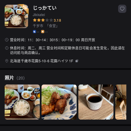
じっかてい
Jikkatei
3.18
千岁市
「
食堂
」
--
--
营业时间：
11：30~14：3015：00~19：00 周日开放
休息时间：
周二、周三 营业时间和定期休息日可能会发生变化，因此请在
访问前与商店确认。
北海道千歳市花園5-10-6 花園ハイツ 1F
照片
（
20
）