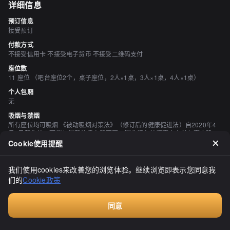
详细信息
预订信息
接受预订
付款方式
不接受信用卡 不接受电子货币 不接受二维码支付
座位数
11 座位 （吧台座位2个，桌子座位，2人×1桌，3人×1桌，4人×1桌）
个人包厢
无
吸烟与禁烟
所有座位均可吸烟 《被动吸烟对策法》（修订后的健康促进法）自2020年4
月1日起生效，可能与最新信息有所不同，因此请在访问商店之前与商店确
认。
Cookie使用提醒
停车场
有 后面有3间公寓
我们使用cookies来改善您的浏览体验。继续浏览即表示您同意我
空间与设备
们的
Cookie政策
宁静的空间、有吧台座位
同意
付费咨询
评价
（
11
）