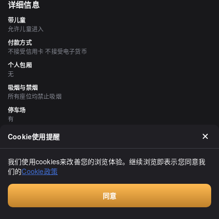
详细信息
带儿童
允许儿童进入
付款方式
不接受信用卡 不接受电子货币
个人包厢
无
吸烟与禁烟
所有座位均禁止吸烟
停车场
有
空间与设备
Cookie使用提醒
时尚的空间、宁静的空间
我们使用cookies来改善您的浏览体验。继续浏览即表示您同意我
评价
（
10
）
们的
Cookie政策
ゆう3703
3.00
同意
隐藏在森林中的咖啡馆。自制蛋糕品种多样，各种蛋糕琳琅满目。还
付费咨询
有饼干等销售，可以在店内或南富良野纪念品店购买。这个像小精灵
一样的小屋式咖啡馆还提供午餐菜单。