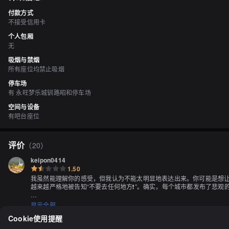
付款方式
不接受信用卡
个人包厢
无
吸烟与禁烟
所有座位均禁止吸烟
停车场
有 永旺梦乐城钏路昭和停车场
空间与设备
有吧台座位
评价
（
20
）
keipon0414
1.50
我虽然能理解你的感受，但我认为不能太明显地表达出来。你可能是想让
越来越严格地被告知“不要去任何地方❗️”。确实，每个城市都发布了悲
关于拉面，虽然这是关于吃拉面的故事，但我不记得是看了谁的评论，
显示全部
日。所以，我现在陷入了困境。

Cookie使用提醒
虽然我知道一家绝对不好吃的拉面店，但有三家像连锁店一样的店。而