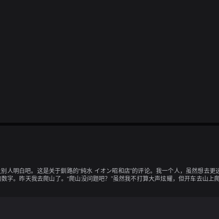
别人明白吧。这是关于釧路的“純水 イオン昭和店”的评论。我一个人，虽然想去更
观的数字。昨天我去爬山了。“爬山没问题吧？”虽然我不打算大声炫耀，但开车去山上
于是去了我记在备忘录里的店。我担心这家店是否还存在，但只有亲自去才知道，结
且它们都在购物中心里，我曾经在这家购物中心的拉面店吃过一次，然后决定再也不