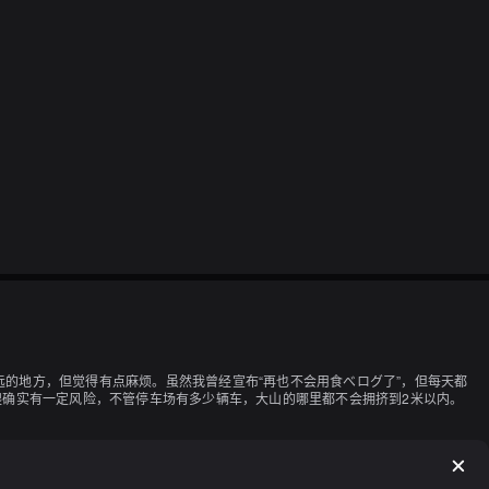
远的地方，但觉得有点麻烦。虽然我曾经宣布“再也不会用食べログ了”，但每天都
爬确实有一定风险，不管停车场有多少辆车，大山的哪里都不会拥挤到2米以内。

果去了之后，发现它不存在，或者说它已经关门了。虽然没有感觉到它是休息
在这个购物中心吃饭。尽管那家店已经不存在了，但它给我留下了深刻的印象，