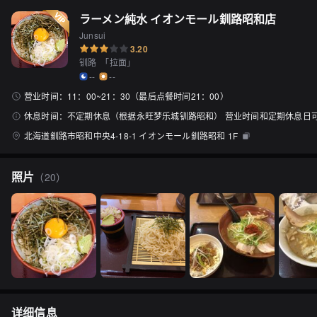
ラーメン純水 イオンモール釧路昭和店
Junsui
3.20
钏路
「
拉面
」
--
--
营业时间：
11：00~21：30（最后点餐时间21：00）
休息时间：
不定期休息（根据永旺梦乐城钏路昭和） 营业时间和定期休息日
北海道釧路市昭和中央4-18-1 イオンモール釧路昭和 1F
照片
（
20
）
详细信息