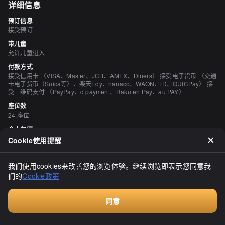
详细信息
预订信息
接受预订
带儿童
允许儿童进入
付款方式
接受信用卡 （VISA、Master、JCB、AMEX、Diners） 接受电子货币 （交通
卡电子货币（Suica等）、楽天Edy、nanaco、WAON、iD、QUICPay） 接
受二维码支付 （PayPay、d payment、Rakuten Pay、au PAY）
座位数
24 座位
个人包厢
有 （2人，4人）
Cookie使用提醒
吸烟与禁烟
所有座位均禁止吸烟
我们使用cookies来改善您的浏览体验。继续浏览即表示您同意我
停车场
们的
Cookie政策
有 12
空间与设备
同意
时尚的空间、有榻榻米区域
付费咨询
酒水