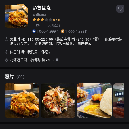
いちはな
Ichihana
3.18
千岁市
「
大阪烧
」
1,000-1,999円
1,000-1,999円
营业时间：
11：00~22：00（最后点餐时间21：30）*餐厅可能会根据情
况提前关闭。 如果您迟到，请致电确认。 周日开放
休息时间：
我们周一休息。
北海道千歳市長都駅前5-9-8
照片
（
20
）