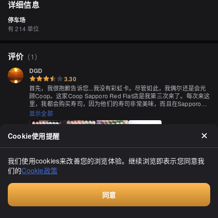
详细信息
停车场
有 214 单位
评价
（
1
）
DGD
3.30
首先，我很抱歉告诉您...我没有彩虹卡。尽管如此，我偶尔还是会光
顾Coop。这家Coop Sapporo Red Flat店是我第三次来了。每次来这
里，我都会购买寿司，因为他们的寿司非常美味，而且在Sapporo的
Coop也曾买过。这次，我购买了48块寿司，其中包括4份12块装的奢
显示全部
华盛宴寿司以及其他寿司（其他寿司没有照片）。中吞拿鱼吃进嘴里
时，有一种融化的感觉，味道甜美，非常美味。带子肉质丰满，咬感
鲜美，口感弹牙，新鲜度很好。鲍鱼有嚼劲，慢慢咀嚼非常美味。海
Cookie使用提醒
胆使用了味噌，味道还可以。鱼子酱不仅仅是咸味，还有柔和的咸味
和美味。其他寿司也都非常美味。相比之前购买的时候，寿司的鱼片
似乎稍微小了一点。科学技术也被用来改进了制作。这家店里要单独
我们使用cookies来改善您的浏览体验。继续浏览即表示您同意我
购买姜片，有点可惜。酱油可以免费自取，但芥末需要另外付费购
们的
Cookie政策
买。最后，寿司饭稍微有一定的韧性，饭也很美味，调味酱醋很好，
与鱼片非常搭配。☆☆☆下次预告☆☆☆10倍！10倍！积分10倍！
虽然没有彩虹卡，但我还会再来！
同意
付费咨询