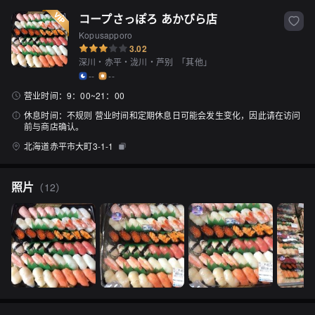
コープさっぽろ あかびら店
Kopusapporo
3.02
深川・赤平・泷川・芦别
「
其他
」
--
--
营业时间：
9：00~21：00
休息时间：
不规则 营业时间和定期休息日可能会发生变化，因此请在访问
前与商店确认。
北海道赤平市大町3-1-1
照片
（
12
）