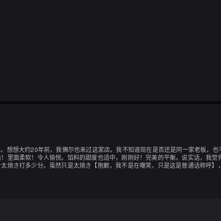
。想想大约20年前，我偶尔也来过这家店。我不知道现在是否还是同一家老板，也
！里面柔软！令人愉悦。馅料的甜度也适中，刚刚好！完美的平衡。说实话，我觉得
个太焼き打多少分。虽然只是太焼き【抱歉，我不是在嘲笑，只是这是普通话称呼】