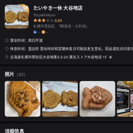
たいやき一休 大谷地店
Taiyakiikkyuu
3.05
札幌市厚别区
「
鲷鱼烧・大判烧
」
--
--
营业时间：
周日开放
休息时间：
直达的 营业时间和定期休息日可能会发生变化，因此请在访问前
北海道札幌市厚別区大谷地東3-3-20 東光ストア大谷地店 1F
照片
（
20
）
详细信息