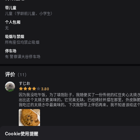
带儿童
儿童（学龄前儿童、小学生）
个人包厢
无
吸烟与禁烟
所有座位均禁止吸烟
停车场
有 警察课大谷停车场
评价
（
11
）
すじお
3.80
因为我没吃午饭，为了填饱肚子，我随便买了一份传统的红豆夹心太焼き
出比这个太焼き更美味的。它完美无缺。已经烤好并摆在那里，外皮酥脆
我吃过的太焼き中最美味的。下次我想带上伴侣再来。我不知道该给这
Cookie使用提醒