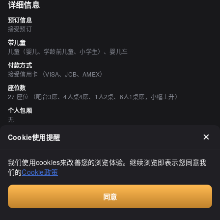
详细信息
预订信息
接受预订
带儿童
儿童（婴儿、学龄前儿童、小学生）、婴儿车
付款方式
接受信用卡 （VISA、JCB、AMEX）
座位数
27 座位 （吧台3席、4人桌4席、1人2桌、6人1桌席，小幅上升）
个人包厢
无
吸烟与禁烟
Cookie使用提醒
所有座位均禁止吸烟
停车场
我们使用cookies来改善您的浏览体验。继续浏览即表示您同意我
有 20 单位
们的
Cookie政策
空间与设备
有吧台座位、有免费Wi-Fi
同意
酒水
付费咨询
有日本清酒、有烧酒、有葡萄酒、有鸡尾酒