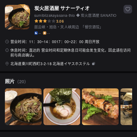
炭火居酒屋 サナーティオ
sumibiizakayasana-thio ◆ 炭火居酒屋 SANATIO
3.06
层云峡・旭岳・天人峡周边
「
餐饮酒馆
」
--
--
营业时间：
11：30~14：0017：00~22：00 周日开放
休息时间：
直达的 营业时间和定期休息日可能会发生变化，因此请在访问
前与商店确认。
北海道東川町西町3-2-18 北海道イヤスホステル
照片
（
20
）