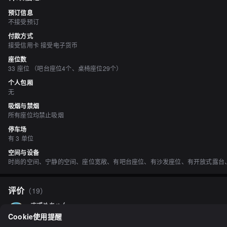
预订信息
不接受预订
付款方式
接受信用卡 接受电子货币
座位数
33 座位 （吧台座位4个、桌椅座位29个）
个人包厢
无
吸烟与禁烟
所有座位均禁止吸烟
停车场
有 3 单位
空间与设备
时尚的空间、宁静的空间、座位宽敞、有吧台座位、有沙发座位、有开放式露台
评价
（
19
）
すずめちゅん
3.00
Cookie使用提醒
在寻找某家店铺时，我偶然发现了这家店！因为难得有这个机会，所以我