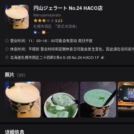
円山ジェラート No.24 HACO店
Maruyamajerato
3.23
札幌市西区
「
意式冰淇淋
」
--
--
营业时间：
11：00~16：00可能会有变动 周日开放
休息时间：
不规则 营业时间和定期休息日可能会发生变化，因此请在访问前
北海道札幌市西区二十四軒2条4-5-29 No.24 HACO 1F
照片
（
20
）
详细信息