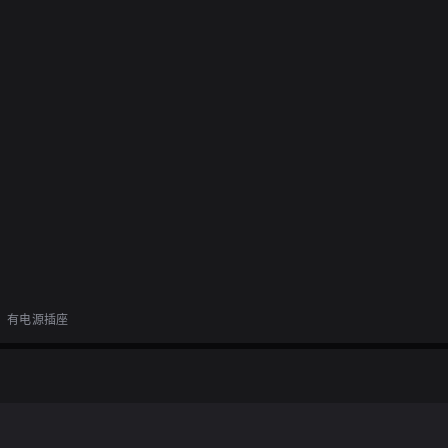
、有电源插座
决定进去品尝一下（*´艸｀）虽然店里正面有吧台，但并没有像普通的冰淇淋店那