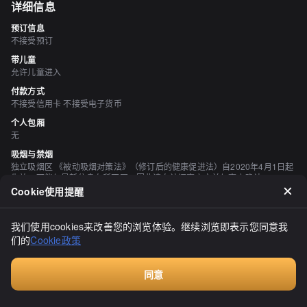
详细信息
预订信息
不接受预订
带儿童
允许儿童进入
付款方式
不接受信用卡 不接受电子货币
个人包厢
无
吸烟与禁烟
独立吸烟区 《被动吸烟对策法》（修订后的健康促进法）自2020年4月1日起
生效，可能与最新信息有所不同，因此请在访问商店之前与商店确认。
Cookie使用提醒
停车场
有 几辆汽车并排和对面
我们使用cookies来改善您的浏览体验。继续浏览即表示您同意我
空间与设备
们的
Cookie政策
有吧台座位
同意
评价
（
20
）
Walkin餐厅，无需预订
しらす757