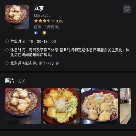
丸京
Marukyou
3.26
函馆
「
荞麦面
」
--
--
营业时间：
10：30~18：00
休息时间：
周日及节假日休息 营业时间和定期休息日可能会发生变化，因
此请在访问前与商店确认。
北海道函館市豊川町14-10
照片
（
20
）