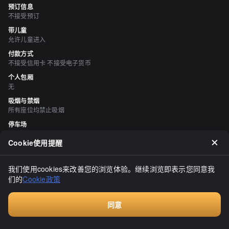
预订信息
不接受预订
带儿童
允许儿童进入
付款方式
不接受信用卡 不接受电子货币
个人包厢
无
吸烟与禁烟
所有座位均禁止吸烟
停车场
有
Cookie使用提醒
空间与设备
有吧台座位
我们使用cookies来改善您的浏览体验。继续浏览即表示您同意我
们的
Cookie政策
评价
（
20
）
noh.s183
同意
3.50
Walkin餐厅，无需预订
函馆站附近的朝市有一家海鲜餐厅。虽然街上有很多海鲜餐厅，但因
为是平日下午3点，只有3家店开门。其中我选择了“史実”餐厅。店内