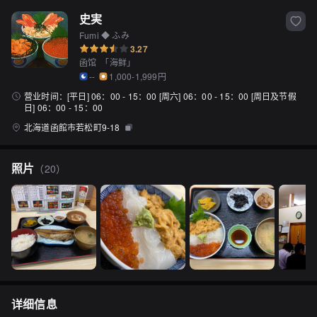
史実
Fumi ◆ ふみ
3.27
函馆
「
海鲜
」
--
1,000-1,999円
营业时间：
[平日] 06：00 - 15：00 [周六] 06：00 - 15：00 [周日及节假
日] 06：00 - 15：00
北海道函館市若松町9-18
照片
（
20
）
详细信息