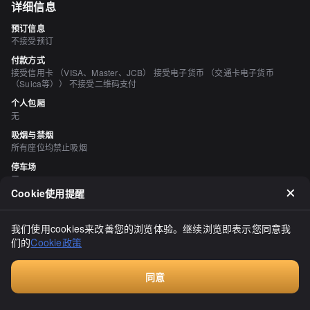
详细信息
预订信息
不接受预订
付款方式
接受信用卡 （VISA、Master、JCB） 接受电子货币 （交通卡电子货币
（Suica等）） 不接受二维码支付
个人包厢
无
吸烟与禁烟
所有座位均禁止吸烟
停车场
无
Cookie使用提醒
评价
（
8
）
我们使用cookies来改善您的浏览体验。继续浏览即表示您同意我
jinworks
们的
Cookie政策
3.00
12月26日我去了"弁当屋 霧の雫"，这是我第一次光顾。这个地方以前
是Dale Dale！的店铺。雨下的相关公司正在经营便当业务。我已经
同意
去过几次，但似乎总是错过了营业时间...今天驾车于17:10光顾。对面
Walkin餐厅，无需预订
有一个收费停车场，叫做カービスパーク北17西4，30分钟100日
显示全部
元。店内布局非常简单，干净整洁。不过，单从外观看，可能不容易