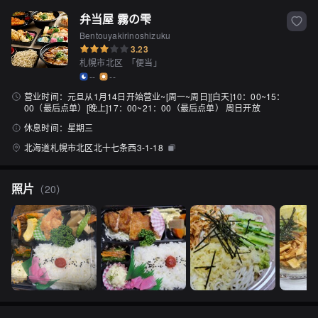
弁当屋 霧の雫
Bentouyakirinoshizuku
3.23
札幌市北区
「
便当
」
--
--
营业时间：
元旦从1月14日开始营业~[周一~周日][白天]10：00~15：
00（最后点单）[晚上]17：00~21：00（最后点单） 周日开放
休息时间：
星期三
北海道札幌市北区北十七条西3-1-18
照片
（
20
）