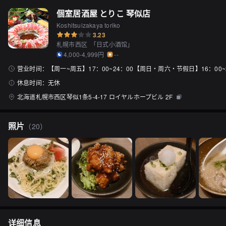
個室居酒屋 とりこ 琴似店
Koshitsuizakaya toriko
3.23
札幌市西区
「
日式小酒馆
」
4,000-4,999円
--
营业时间：
【周一~周五】17：00~24：00【周日・周六・节假日】16：00~
休息时间：
无休
北海道札幌市西区琴似1条5-4-17 ロイヤルホープビル 2F
照片
（
20
）
详细信息