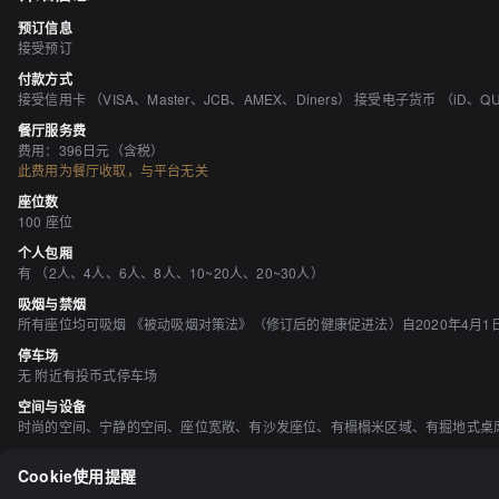
预订信息
接受预订
付款方式
接受信用卡 （VISA、Master、JCB、AMEX、Diners） 接受电子货币 （iD、
餐厅服务费
费用：396日元（含税）
此费用为餐厅收取，与平台无关
座位数
100 座位
个人包厢
有 （2人、4人、6人、8人、10~20人、20~30人）
吸烟与禁烟
所有座位均可吸烟 《被动吸烟对策法》（修订后的健康促进法）自2020年4月
停车场
无 附近有投币式停车场
空间与设备
时尚的空间、宁静的空间、座位宽敞、有沙发座位、有榻榻米区域、有掘地式桌席、
酒水
Cookie使用提醒
有日本清酒、有烧酒、有葡萄酒、有鸡尾酒