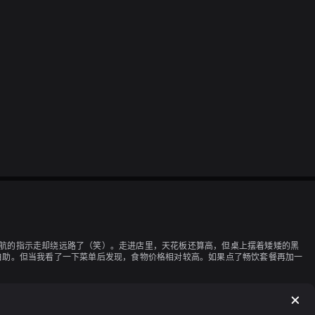
导航的指示走却绕远路了（笑）。走进店里，天花板还算高，但桌上摆着矮矮的黑
物自助。但当我看了一下菜单后发现，食物价格相对较高。如果点了畅饮套餐再加一