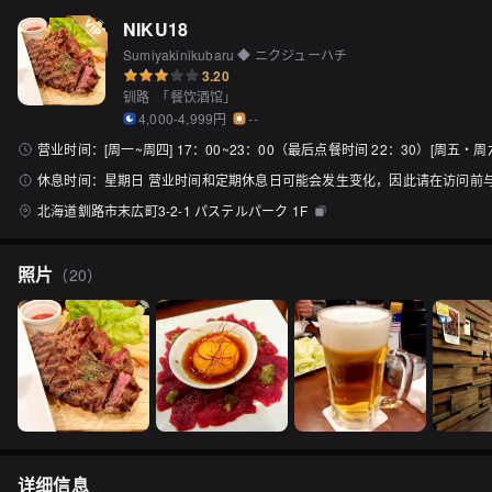
NIKU18
Sumiyakinikubaru ◆ ニクジューハチ
3.20
钏路
「
餐饮酒馆
」
4,000-4,999円
--
营业时间：
[周一~周四] 17：00~23：00（最后点餐时间 22：30）[周五・
休息时间：
星期日 营业时间和定期休息日可能会发生变化，因此请在访问前
北海道釧路市末広町3-2-1 パステルパーク 1F
照片
（
20
）
详细信息