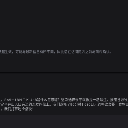
1日起生效，可能与最新信息有所不同，因此请在访问商店之前与商店确认。
。2✕9＝18ＮＩＫＵ18是什么意思呢？这次选择餐厅就像是一场赌注。按照谷歌
定坐在出入口旁边的沙发座位上。我们选择了90分钟1,680日元的畅饮套餐，食
。我们打算吃个痛快！
