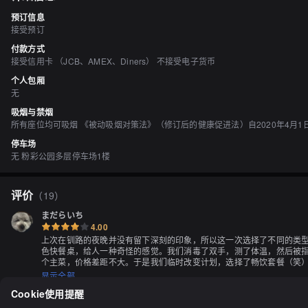
预订信息
接受预订
付款方式
接受信用卡 （JCB、AMEX、Diners） 不接受电子货币
个人包厢
无
吸烟与禁烟
所有座位均可吸烟 《被动吸烟对策法》（修订后的健康促进法）自2020年4月
停车场
无 粉彩公园多层停车场1楼
评价
（
19
）
まだらいち
4.00
上次在钏路的夜晚并没有留下深刻的印象，所以这一次选择了不同的类型
色快餐桌，给人一种奇怪的感觉。我们消毒了双手，测了体温，然后被指
个主菜，价格差距不大。于是我们临时改变计划，选择了畅饮套餐（笑）
- 卡马贝尔芝士炸，味道出乎意料的美味。

显示全部
- 萨尔塔雷，酱料很棒。

Cookie使用提醒
- 牛肋骨炭烧牛排

- 牛肚心牛排，一起上桌，本以为是硬的部位，结果出乎意料地好吃。
