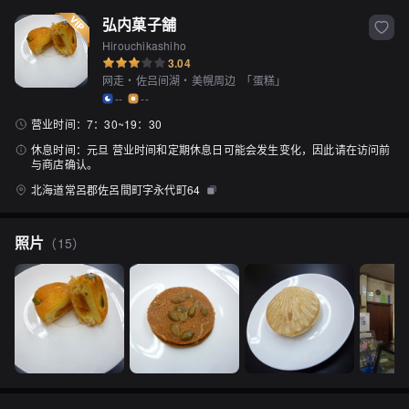
弘内菓子舗
Hirouchikashiho
3.04
网走・佐吕间湖・美幌周边
「
蛋糕
」
--
--
营业时间：
7：30~19：30
休息时间：
元旦 营业时间和定期休息日可能会发生变化，因此请在访问前
与商店确认。
北海道常呂郡佐呂間町字永代町64
照片
（
15
）