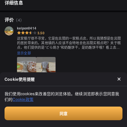
详细信息
评价
（
4
）
keipon0414
3.50
这家餐厅很不寻常，它是佐呂間的一家糕点店，所以我猜想是佐呂間
的居民带来的。其他镇的人应该不会特地去佐呂間买糕点吧？关于糕
点，他们提供的是“どら焼き”和奶酪饼干，是奶酪饼干哦？看上去不
太像呢。我去过那家店，不知道你吃了什么，后来我才发现你吃了软
显示全部
冰淇淋。关于“どら焼き”，外皮湿润，感觉不错，甜度适中。馅料是
颗粒状的红豆馅，甜度也适中，很美味。至于饼干，我想不管是搭配
啤酒还是其他什么都行，它确实很好吃，口感适中，甜度略微抑制。
我吃了三口，而你吃得快得像野兽一样，只咬了一小口，就这点也让
我感到惊讶。希望你多多品味！
Cookie使用提醒
ramenyarou12
我们使用cookies来改善您的浏览体验。继续浏览即表示您同意我
0.00
们的
Cookie政策
同意
付费咨询