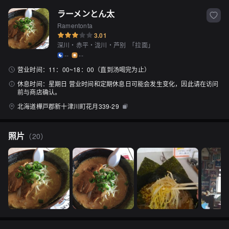
ラーメンとん太
Ramentonta
3.01
深川・赤平・泷川・芦别
「
拉面
」
--
--
营业时间：
11：00~18：00（直到汤喝完为止）
休息时间：
星期日 营业时间和定期休息日可能会发生变化，因此请在访问
前与商店确认。
北海道樺戸郡新十津川町花月339-29
照片
（
20
）