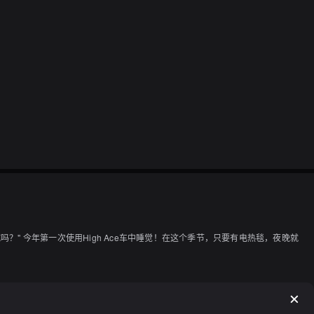
" 今年第一次使用High Ace车中睡觉！在这个季节，只要有电热毯，夜晚就
^ ^；小吃...我最喜欢的“豆腐”！我要吃大约20个才能满足（笑）。
