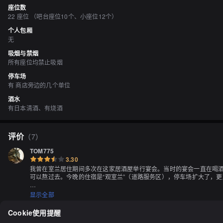
座位数
22 座位 （吧台座位10个、小座位12个）
个人包厢
无
吸烟与禁烟
所有座位均禁止吸烟
停车场
有 商店旁边的几个单位
酒水
有日本清酒、有烧酒
评价
（
7
）
TOM775
3.30
我曾在室兰居住期间多次在这家居酒屋举行宴会。当时的宴会一直在喝酒，
可以熬过去。今晚的住宿是“观室兰”（道路服务区），停车场扩大了，更
在吧台上，人们正在热烈地交谈。我们被引导到后面的座位。那里有个围墙，
显示全部
今天的特价菜是鱿鱼、金枪鱼、扇贝、甜虾和三文鱼刺身，每种两片。非常新鲜
Cookie使用提醒