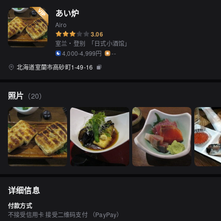
あい炉
Airo
3.06
室兰・登别
「
日式小酒馆
」
4,000-4,999円
--
北海道室蘭市高砂町1-49-16
照片
（
20
）
详细信息
付款方式
不接受信用卡 接受二维码支付 （PayPay）