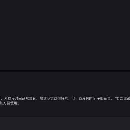
所以没时间品味菜肴。虽然我觉得很好吃，但一直没有时间仔细品味。 "要去试试吗？
加方便使用。

感觉像是包间。所以，我点了“生啤酒”，妻子点了“乌龙茶”。因为妻子要开车到服务区（
美味！特别是扇贝很甜（^ ^） “特价盛” 虽然如此，1,100日元还是有点贵。
