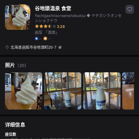
谷地頭温泉 食堂
Yachigashiraonsenshokudou ◆ ヤチガシラオンセ
ンショクドウ
3.28
函馆
「
面类
」
--
--
北海道函館市谷地頭町20-7
照片
（
20
）
详细信息
座位数