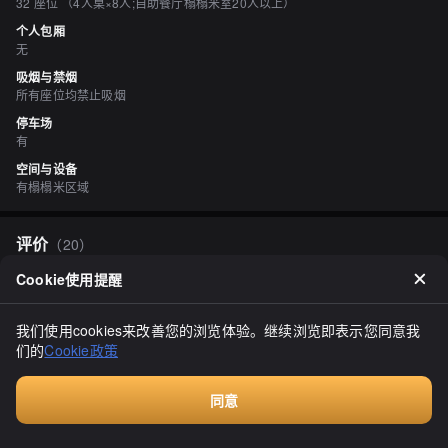
32 座位 （4人桌×8人;自助餐厅榻榻米室20人以上）
个人包厢
无
吸烟与禁烟
所有座位均禁止吸烟
停车场
有
空间与设备
有榻榻米区域
评价
（
20
）
ta&natu
Cookie使用提醒
4.50
我在函馆旅行时顺道光顾了这家地道的温泉。这里充满了浓厚的本地
风情和怀旧氛围。大家说得没错，洗澡间的数量相当多。我想以前这
我们使用cookies来改善您的浏览体验。继续浏览即表示您同意我
里一定非常繁荣。虽然温泉水有点浑浊，但泡完澡后皮肤感觉光滑无
们的
Cookie政策
比。还有露天温泉和桑拿，可以悠闲地休息。一楼还有一间餐厅，以
显示全部
美味而闻名，我点了上面的“天ざる”，非常好吃。面条口感细腻，有
嚼劲。天妇罗也炸得酥脆，衣层厚实，非常美味。其他的菜品看起来
同意
也很诱人。下次我会留更多时间，好好享受这里的温泉。
付费咨询