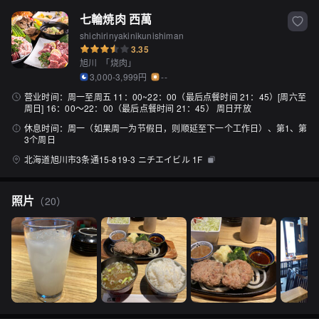
七輪焼肉 西萬
shichirinyakinikunishiman
3.35
旭川
「
烧肉
」
3,000-3,999円
--
营业时间：
周一至周五 11：00~22：00（最后点餐时间 21：45）[周六至
周日] 16：00〜22：00（最后点餐时间 21：45） 周日开放
休息时间：
周一（如果周一为节假日，则顺延至下一个工作日）、第1、第
3个周日
北海道旭川市3条通15-819-3 ニチエイビル 1F
照片
（
20
）