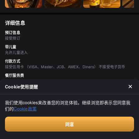
详细信息
预订信息
接受预订
带儿童
允许儿童进入
付款方式
接受信用卡 （VISA、Master、JCB、AMEX、Diners） 不接受电子货币
餐厅服务费
无座位费
Cookie使用提醒
此费用为餐厅收取，与平台无关
座位数
50 座位 （50个座位（吧台座位5个，桌子座位8个，由礼宾室隔开的半包间3
我们使用cookies来改善您的浏览体验。继续浏览即表示您同意我
个））
们的
Cookie政策
个人包厢
有 有半私人房间由礼貌隔开。
同意
吸烟与禁烟
付费咨询
独立吸烟区 有一个吸烟区。 《被动吸烟对策法》（修订后的健康促进法）自