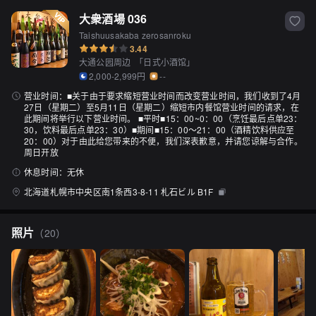
大衆酒場 036
Taishuusakaba zerosanroku
3.44
大通公园周边
「
日式小酒馆
」
2,000-2,999円
--
营业时间：
■关于由于要求缩短营业时间而改变营业时间，我们收到了4月
27日（星期二）至5月11日（星期二）缩短市内餐馆营业时间的请求，在
此期间将举行以下营业时间。 ■平时■15：00~0：00（烹饪最后点单23：
30，饮料最后点单23：30）■期间■15：00〜21：00（酒精饮料供应至
20：00）对于由此给您带来的不便，我们深表歉意，并请您谅解与合作。
周日开放
休息时间：
无休
北海道札幌市中央区南1条西3-8-11 札石ビル B1F
照片
（
20
）