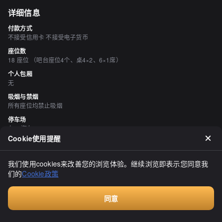
详细信息
付款方式
不接受信用卡 不接受电子货币
座位数
18 座位 （吧台座位4个、桌4×2、6×1席）
个人包厢
无
吸烟与禁烟
所有座位均禁止吸烟
停车场
有 3 汽车
Cookie使用提醒
空间与设备
有吧台座位
我们使用cookies来改善您的浏览体验。继续浏览即表示您同意我
们的
Cookie政策
评价
（
19
）
南幌
同意
3.30
付费咨询
昨晚喝得有点过头，胃有点不舒服。虽然可能不应该吃什么，但奇怪
的是我还感到有点饥饿。所以今天中午想吃和食，因为觉得骑自行车