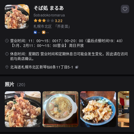
そば処 まるあ
Sobadokoromarua
3.22
札幌市北区
「
荞麦面
」
--
--
营业时间：
11：00〜15：0017：00~20：00（最后点餐时间19：40）
【1月、2月11：00〜15：00营业】 周日开放
休息时间：
星期四 营业时间和定期休息日可能会发生变化，因此请在访问
前与商店确认。
北海道札幌市北区新琴似6条11丁目5-1
照片
（
20
）