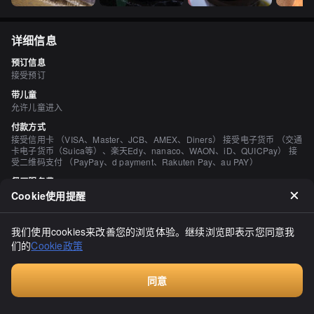
详细信息
预订信息
接受预订
带儿童
允许儿童进入
付款方式
接受信用卡 （VISA、Master、JCB、AMEX、Diners） 接受电子货币 （交通
卡电子货币（Suica等）、楽天Edy、nanaco、WAON、iD、QUICPay） 接
受二维码支付 （PayPay、d payment、Rakuten Pay、au PAY）
餐厅服务费
门票605日元（含税）
Cookie使用提醒
此费用为餐厅收取，与平台无关
座位数
我们使用cookies来改善您的浏览体验。继续浏览即表示您同意我
136 座位
们的
Cookie政策
个人包厢
有 （2人、4人、6人、8人、10~20人、20~30人）
同意
吸烟与禁烟
付费咨询
所有座位均禁止吸烟 店内设有吸烟室。