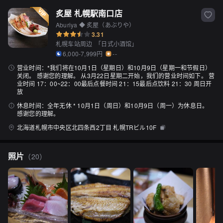
炙屋 札幌駅南口店
Aburiya ◆ 炙屋（あぶりや）
3.31
札幌车站周边
「
日式小酒馆
」
6,000-7,999円
--
营业时间：
*我们将在10月1日（星期日）和10月9日（星期一和节假日）
关闭。 感谢您的理解。 从3月22日星期二开始，我们的营业时间如下。 营
业时间 17：00~22：00最后点餐时间 21：15最后点饮料 21：30 周日开
放
休息时间：
全年无休 * 10月1日（周日）和10月9日（周一）为休息日。
感谢您的理解。
北海道札幌市中央区北四条西2丁目 札幌TRビル10F
照片
（
20
）