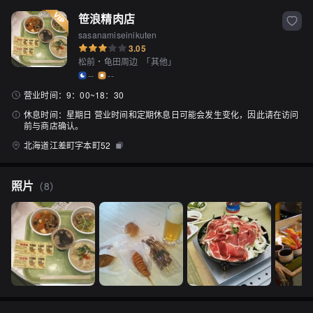
笹浪精肉店
sasanamiseinikuten
3.05
松前・龟田周边
「
其他
」
--
--
营业时间：
9：00~18：30
休息时间：
星期日 营业时间和定期休息日可能会发生变化，因此请在访问
前与商店确认。
北海道江差町字本町52
照片
（
8
）