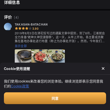
详细信息
评价
（
4
）
TAKASAN-BATACHAN
3.90
2019年8月3日在津花馆写过的通篇文章中提到，到了8月，江差就会
全力准备“姥神大神宫渡御祭”。这一天，从早上开始，各主要成员聚
集在基地办事处进行布置（称之为办事处开张）。然而，今年我们的
山车被放置在了“江差山车会馆”，所以装饰等方面的工作就相对简单
显示全部
了（因为装饰几乎可以直接使用），比去年轻松许多。

现在，每年的办事处开张之夜都会聚集参加祭典的主要成员、帮手
们、负责伴奏的孩子们、邻里的居民，以及回乡的邻里的人们，举行
一个名为“决起集会”的活动，以感谢大家之前的帮助，并为即将到来
Cookie使用提醒
的祭典期间壮志凌云。而“决起集会”每年都少不了羊肉串，这次我们
将得到本町的“笹浪精肉店”的帮助。除了羊肉串，我们会从镇上的酒
店订购啤酒桶和啤酒机，为未满20岁或者不喝酒的人们准备软饮料，
めえめえめえ
这些可以从附近的超市购买到。另外，说到羊肉串，我们还想要一些
我们使用cookies来改善您的浏览体验。继续浏览即表示您同意我
3.50
白饭，幸好邻里们提供了一个可煮2斗5合白饭的大锅。我们布置了炉
们的
Cookie政策
2013年9月，今年最后的夜市。必须吃个炸丸子。大妈们不停地炸
灶和锅具，而这家店准备的羊肉串锅可谓巧夺天工，锅的侧面焊接着
着。我也有点想自己尝试炸一个。果然很美味。2013年5月，法华寺
U形凸起，将凸起嵌入五爪支架中，这样在烧烤时锅不会滑动或者倾
通商店街变成了步行街，摊贩纷纷摆摊。300日元、400日元以下就
斜，保证了羊肉串的美味。真是考虑周到啊～！

同意
能吃各种各样的东西，所以孩子们都很热闹。特别是在这家笹浪精肉
显示全部
付费咨询
店前，队伍排得很长，孩子们都争着买100日元的炸薯条。在不太拥
于是宴会开始了。户外的羊肉串因为祭典临近，气氛也变得热烈非
挤的时候，我也排队买了炸丸子。因为是在店里现炸，所以外脆内
凡。羊肉串、生啤酒和白饭已经足够让人兴奋不已。顺便一提，当我