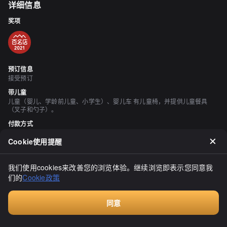
详细信息
奖项
预订信息
接受预订
带儿童
儿童（婴儿、学龄前儿童、小学生）、婴儿车 有儿童椅，并提供儿童餐具
（叉子和勺子）。
付款方式
接受信用卡 （VISA、Master、JCB、AMEX、Diners） 接受电子货币 （交通
卡电子货币（Suica等）、楽天Edy、nanaco、iD） 接受二维码支付
Cookie使用提醒
（PayPay、d payment、Rakuten Pay、au PAY）
座位数
我们使用cookies来改善您的浏览体验。继续浏览即表示您同意我
50 座位 （小4座2席、圆桌2席××8席、桌椅4席×5）
们的
Cookie政策
个人包厢
无
同意
吸烟与禁烟
预订
所有座位均禁止吸烟