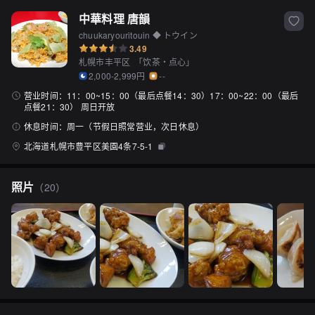
中華料理 唐韻
chuukaryouritouin ◆ トウイン
3.49
札幌市丰平区
「
饮茶・点心
」
2,000-2,999円
--
营业时间：
11：00~15：00（最后点餐14：30）17：00~22：00（最后
点餐21：30） 周日开放
休息时间：
周一（节假日照常营业，次日休息）
北海道札幌市豊平区美園4条7-5-1
照片
（
20
）