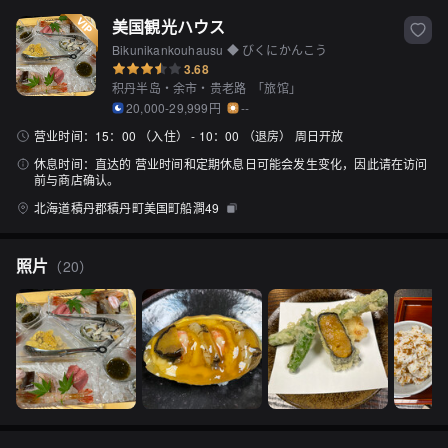
美国観光ハウス
Bikunikankouhausu ◆ びくにかんこう
3.68
积丹半岛・余市・贵老路
「
旅馆
」
20,000-29,999円
--
营业时间：
15：00 （入住） - 10：00 （退房） 周日开放
休息时间：
直达的 营业时间和定期休息日可能会发生变化，因此请在访问
前与商店确认。
北海道積丹郡積丹町美国町船澗49
照片
（
20
）