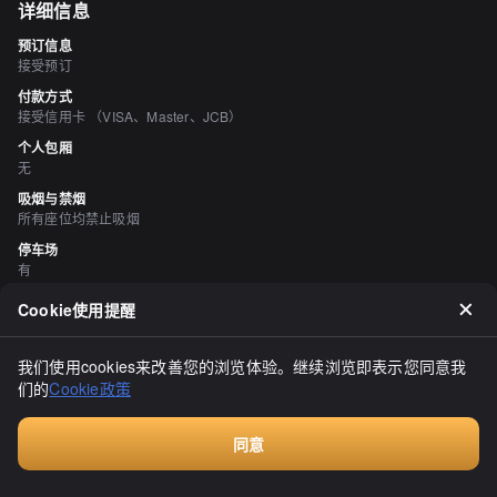
详细信息
预订信息
接受预订
付款方式
接受信用卡 （VISA、Master、JCB）
个人包厢
无
吸烟与禁烟
所有座位均禁止吸烟
停车场
有
空间与设备
Cookie使用提醒
时尚的空间、宁静的空间
酒水
我们使用cookies来改善您的浏览体验。继续浏览即表示您同意我
有日本清酒、有烧酒、有葡萄酒
们的
Cookie政策
料理
专注鱼类料理
同意
付费咨询
评价
（
21
）