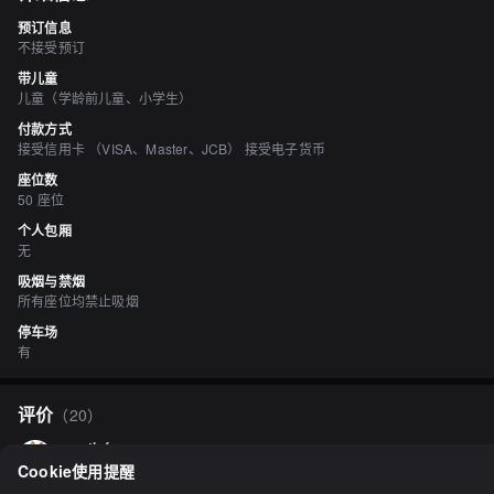
预订信息
不接受预订
带儿童
儿童（学龄前儿童、小学生）
付款方式
接受信用卡 （VISA、Master、JCB） 接受电子货币
座位数
50 座位
个人包厢
无
吸烟与禁烟
所有座位均禁止吸烟
停车场
有
评价
（
20
）
north-fox
3.50
Cookie使用提醒
郊外的六花亭经常设有茶室。福住店的二楼也设有茶室。虽然空间很大