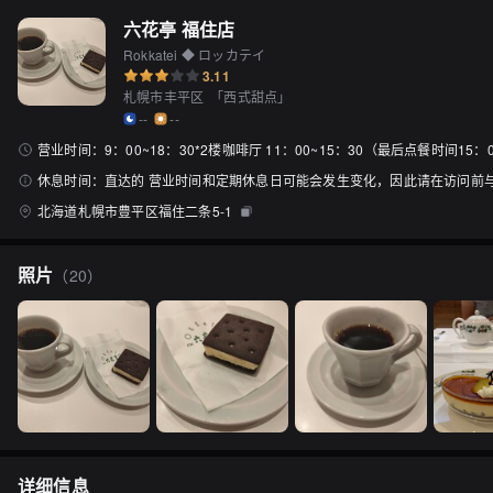
六花亭 福住店
Rokkatei ◆ ロッカテイ
3.11
札幌市丰平区
「
西式甜点
」
--
--
营业时间：
9：00~18：30*2楼咖啡厅 11：00~15：30（最后点餐时间15：
休息时间：
直达的 营业时间和定期休息日可能会发生变化，因此请在访问前
北海道札幌市豊平区福住二条5-1
照片
（
20
）
详细信息