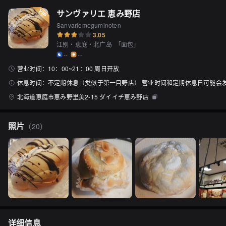
サンヴァリエ 恵み野店
Sanvariemeguminoten
3.05
江别・恵庭・北广岛
「
面包
」
--
--
营业时间：
10：00~21：00 周日开放
休息时间：
不定期休息（类似于第一目野店） 营业时间和定期休息日可能会
北海道恵庭市恵み野里美2-15 ダイイチ恵み野店
照片
（
20
）
详细信息