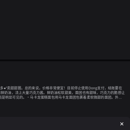
克●·多●"卖甜甜圈。总的来说，价格非常便宜！目前停止使用Dong支付，结账要在
有鲜奶油，浇上大量巧克力酱。鲜奶油松软甜美，面团也有甜味，巧克力的脆感让
而是明显可见的。・马卡龙蛋糕面包用马卡龙面团包裹着柔软微甜的面团。外观
的脆脆口感，口感不错，但温度升高后，巧克力片和面团的味道变得淡了。巧克
价格保持不变！因为价格实惠，所以我可能会再次光顾！谢谢美味！