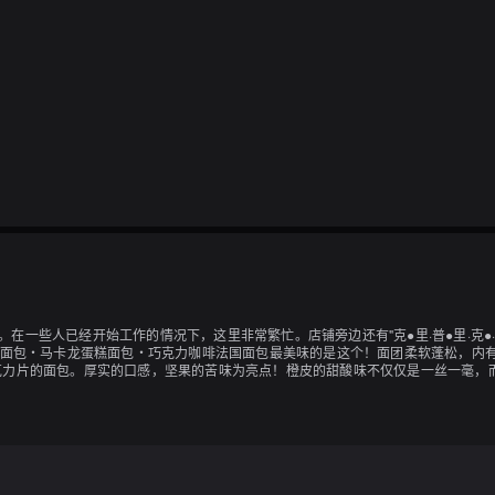
lier"。在一些人已经开始工作的情况下，这里非常繁忙。店铺旁边还有"克●里·普●里·
斯面包・马卡龙蛋糕面包・巧克力咖啡法国面包最美味的是这个！面团柔软蓬松，内
克力片的面包。厚实的口感，坚果的苦味为亮点！橙皮的甜酸味不仅仅是一丝一毫，
法国面包巧克力风味的硬质面团中加入了巧克力片。烤熟后，获得了硬质面包所必需
，可以重新加热，如果追求味道，可能最好不要加热。价格便宜的面包店很珍贵，希望