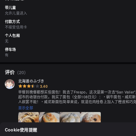
带儿童
允许儿童进入
付款方式
不接受信用卡
个人包厢
无
停车场
有
评价
（
20
）
北海道のふづき
3.40
早餐到晚餐都想买些面包！我去了Frespo，这次是第一次去"San Va
超市的收银台付款。我买了面包（全部108日元）：・蜗牛面包・威尼
人欲罢不能！・威尼斯面包简单来说，就是在肉桂卷上加入了橙皮和巧
不用多说，就是蜜瓜面包。蜜瓜面包的外皮更容易崩裂！・巧克力咖啡
显示全部
力的苦味几乎消失了...巧克力片可能在冷却后更美味。如果追求口感
Cookie使用提醒