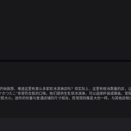
一开始我想，难道这里有那么多家软冰淇淋店吗？但实际上，这里有相当数量的店，让
“かつたこ”非常符合我的口味。他们提供生乳软冰淇淋，可以选择杯装或锥装。常规大
常规大小。迷你的份量与普通店铺的尺寸相当，而常规则像是大份一样。与其他店相
使说是在车里吃，也会感觉有点不太方便。这一点有点遗憾。另外，他们的烧饼和章