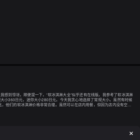
我感到惊讶。顺便提一下，“软冰淇淋大全”似乎还有在线版。我参考了软冰淇淋
小360日元，迷你大小280日元。今天我贪心地选择了常规大小。虽然有时候
比，他们的软冰淇淋价格非常合理。虽然可以在店内用餐，但因为店内没有空
鱼烧也非常美味，我还想再去买。谢谢美味的一餐。