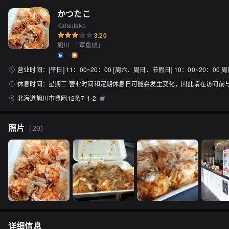
かつたこ
Katsutako
3.20
旭川
「
章鱼烧
」
--
--
营业时间：
[平日] 11：00~20：00 [周六、周日、节假日] 10：00~20：00 
休息时间：
星期三 营业时间和定期休息日可能会发生变化，因此请在访问前
北海道旭川市豊岡12条7-1-2
照片
（
20
）
详细信息