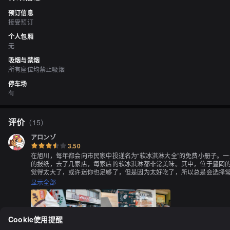
预订信息
接受预订
个人包厢
无
吸烟与禁烟
所有座位均禁止吸烟
停车场
有
评价
（
15
）
アロンゾ
3.50
在旭川，每年都会向市民家中投递名为“软冰淇淋大全”的免费小册子。
的报纸，去了几家店，每家店的软冰淇淋都非常美味。其中，位于豊岡的
觉得太大了，或许迷你也足够了，但是因为太好吃了，所以总是会选择
调，夏天软冰淇淋会很快融化，所以我建议夏季在车内享用。不过，即
显示全部
Cookie使用提醒