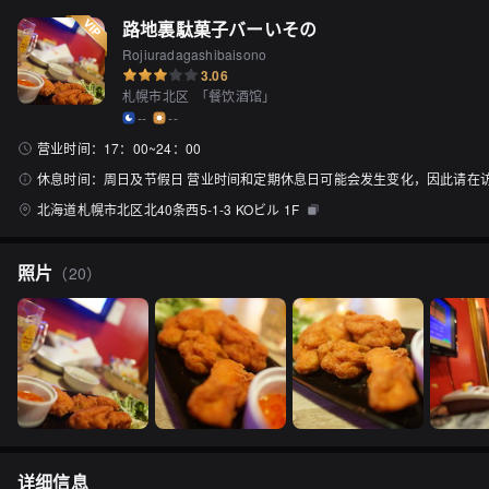
路地裏駄菓子バーいその
Rojiuradagashibaisono
3.06
札幌市北区
「
餐饮酒馆
」
--
--
营业时间：
17：00~24：00
休息时间：
周日及节假日 营业时间和定期休息日可能会发生变化，因此请在
北海道札幌市北区北40条西5-1-3 KOビル 1F
照片
（
20
）
详细信息