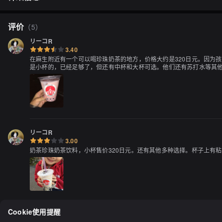
评价
（
5
）
リーコR
3.40
在麻生附近有一个可以喝珍珠奶茶的地方，价格大约是320日元。因为
是小杯的，已经足够了，但还有中杯和大杯可选。他们还有苏打水等其
リーコR
3.00
奶茶珍珠奶茶饮料，小杯售价320日元。还有其他多种选择。杯子上有
Cookie使用提醒
Zaby