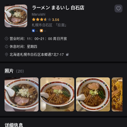
ラーメン まるいし 白石店
Maruishi
3.56
札幌市白石区
「
拉面
」
--
--
营业时间：
11：00~21：00 周日开放
休息时间：
星期四
北海道札幌市白石区本郷通7北7-17
照片
（
20
）
详细信息