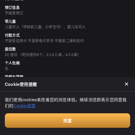
预订信息
不接受预订
带儿童
儿童可入（学龄前儿童、小学生可）、婴儿车可入
付款方式
不接受信用卡 不接受电子货币 不接受二维码支付
座位数
22 座位 （吧台座位6个，2人2人桌，4人3桌）
个人包厢
无
吸烟与禁烟
所有座位均禁止吸烟
Cookie使用提醒
停车场
有 2 单位
我们使用cookies来改善您的浏览体验。继续浏览即表示您同意我
空间与设备
们的
Cookie政策
有吧台座位
同意
Walkin餐厅，无需预订
评价
（
21
）