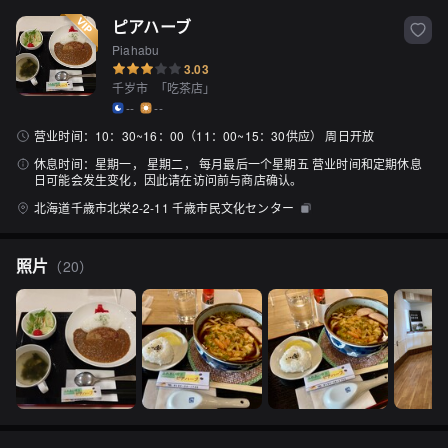
ピアハーブ
Piahabu
3.03
千岁市
「
吃茶店
」
--
--
营业时间：
10：30~16：00（11：00~15：30供应） 周日开放
休息时间：
星期一， 星期二， 每月最后一个星期五 营业时间和定期休息
日可能会发生变化，因此请在访问前与商店确认。
北海道千歳市北栄2-2-11 千歳市民文化センター
照片
（
20
）