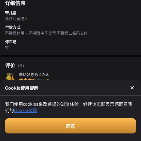
详细信息
带儿童
允许儿童进入
付款方式
不接受信用卡 不接受电子货币 不接受二维码支付
停车场
有
评价
（
9
）
辛い好きもぐたん
3.50
【完全禁烟】内阁府认证的NPO法人"日本园艺疗法师协会"旗下的福
Cookie使用提醒
祉商店，名为"皮亚草药就业持续A型"，是一家就业过渡支援型设施，
位于千岁市的市中心区域，位于北煤气文化大厅内。北煤气文化大厅
位于千岁的伊奥恩购物中心和ANA皇冠酒店附近。皮亚草药位于一
显示全部
我们使用cookies来改善您的浏览体验。继续浏览即表示您同意我
楼，入口独立于大厅，有旗帜作为标志。2023年8月26日下午1点
们的
Cookie政策
半，再次访问，尽管已经说了几次，但这是我的第一篇帖子（汗）。
点了套餐，价格实惠，水很好喝，所以我很喜欢，而且在骑自行车时
也经常路过这个地方，所以偶尔会来用餐。今天是第一站，想再吃点
同意
小吃（笑）。点了卡邦纳拉面，700日元，加100日元的鸡胸肉，总
之我想要卡路里多一点，喝了冷可乐（#^.^#）。上菜时间大约几分
付费咨询
钟。生蛋是奥汁意大利面（笑）。搅拌搅拌，开始吃吧（・ω・）♬