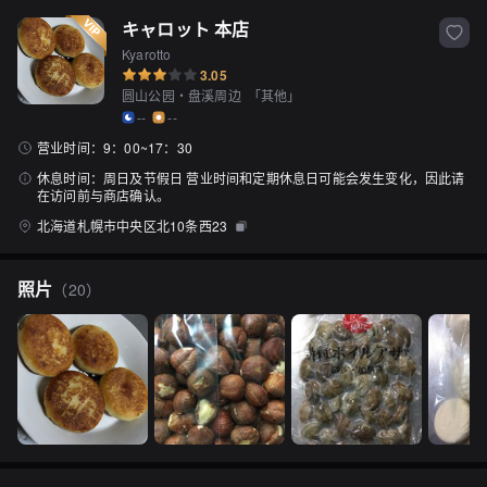
キャロット 本店
Kyarotto
3.05
圆山公园・盘溪周边
「
其他
」
--
--
营业时间：
9：00~17：30
休息时间：
周日及节假日 营业时间和定期休息日可能会发生变化，因此请
在访问前与商店确认。
北海道札幌市中央区北10条西23
照片
（
20
）