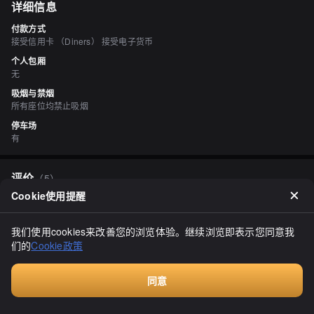
详细信息
付款方式
接受信用卡 （Diners） 接受电子货币
个人包厢
无
吸烟与禁烟
所有座位均禁止吸烟
停车场
有
评价
（
5
）
Cookie使用提醒
食べ過ぎ太り過ぎ
4.00
这是一家被政府指定的罕见疾病，症状在炎热天气下特别严重。很遗
我们使用cookies来改善您的浏览体验。继续浏览即表示您同意我
憾，目前还没有适合我的药物。如果我的评论和留言突然停止了，请
们的
Cookie政策
理解我可能再次入院了。尽管已经休息三次，但我仍然计划重新开始
评论者工作。点赞和评论可能会有延迟，但我会确保在回归后进行。
显示全部
【2020年6月】这是我的第三次评论，所以内容较简单。尽管这是第
三次评论，但我经常使用这个应用。"大槻食材"是一家专门为商业客
同意
户提供食材的店铺，但个人也可以购买。目前，他们将店名更改
付费咨询
为"Carrot"。"Carrot本店"于2015年8月从桑园搬迁到北圆山。对我个
人来说，这是我最常光顾的Carrot店。他们提供各种食材、调味料和