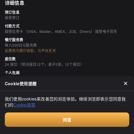
详细信息
预订信息
接受预订
付款方式
接受信用卡 （VISA、Master、AMEX、JCB、Diners） 接受电子货币
餐厅服务费
每人300日元服务费
此费用为餐厅收取，与平台无关
座位数
24 座位 （吧台座位12个，桌子3张，12个座位）
个人包厢
无
Cookie使用提醒
吸烟与禁烟
所有座位均可吸烟 《被动吸烟对策法》（修订后的健康促进法）自2020年4
月1日起生效，可能与最新信息有所不同，因此请在访问商店之前与商店确
我们使用cookies来改善您的浏览体验。继续浏览即表示您同意我
认。
们的
Cookie政策
停车场
无 附近有投币式停车场
同意
空间与设备
付费咨询
时尚的空间、宁静的空间、有吧台座位