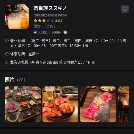
肉貴族ススキノ
Nikukizokususukino
3.24
薄野
「
烧肉
」
5,000-5,999円
--
营业时间：
【周二~周日】周二、周三、周四、周日 17：00〜23：00 周
五・周六 17：00〜28：00年末年初 12/30〜1/6
休息时间：
星期一
北海道札幌市中央区南6条西6 第６旭観光ビル 1F
照片
（
20
）