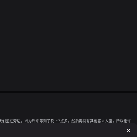
让我们坐在旁边，因为后来等到了晚上7点多，然后再没有其他客人入座，所以也许
足道，但真的令人高兴^^点菜除了第一次点酒水是用纸质菜单外，其他都是通