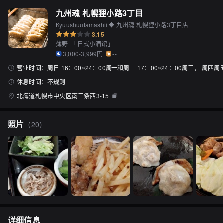
九州魂 札幌狸小路3丁目
Kyuushuutamashii ◆ 九州魂 札幌狸小路3丁目店
3.15
薄野
「
日式小酒馆
」
3,000-3,999円
--
营业时间：
周日 16：00~24：00周一和周二 17：00~24：00周三， 周四周五
休息时间：
不规则
北海道札幌市中央区南三条西3-15
照片
（
20
）
详细信息