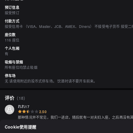
预订信息
接受预订
付款方式
接受信用卡 （VISA、Master、JCB、AMEX、Diners） 不接受电子货币 接受二维码支
座位数
116 座位
个人包厢
有
吸烟与禁烟
所有座位均禁止吸烟
停车场
无 请使用附近的投币式停车场。 饮酒时请不要开车前来。
评价
（
18
）
れれ17
2.50
那种情况并不常见，我们一进店，随后就有一对夫妇入座，之后再没有其他
他们本可以给我们离得稍远一点的座位，但我并不是要抱怨，只是觉得大
Cookie使用提醒
食物方面，除了北海道产的虎虾刺身质量一般以外，其他的都还可以，刺
显示全部