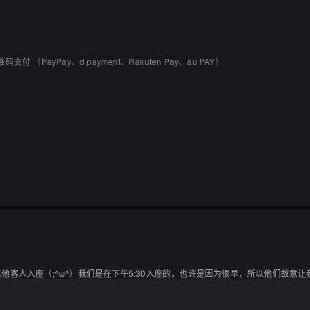
付 （PayPay、d payment、Rakuten Pay、au PAY）
客人入座（;^ω^）我们是在下午5:30入座的，也许是因为很早，所以他们故意
家都会感到有些尴尬对吧？

身盛合是三人份，感觉他们特意为我们每个人准备了三片，虽然这些小细节可能微不