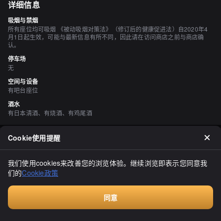
详细信息
吸烟与禁烟
所有座位均可吸烟 《被动吸烟对策法》（修订后的健康促进法）自2020年4
月1日起生效，可能与最新信息有所不同，因此请在访问商店之前与商店确
认。
停车场
无
空间与设备
有吧台座位
酒水
有日本清酒、有烧酒、有鸡尾酒
Cookie使用提醒
评价
（
2
）
めたぼ
我们使用cookies来改善您的浏览体验。继续浏览即表示您同意我
3.30
们的
Cookie政策
这一天，我的搭档和女儿都不在家，也没有食物可吃。尽管下班后外
出用餐还不错，但总感觉不够满足。久违地漫步在小樽的街头。脚步
带我来到小樽花园。花园是一个错综复杂的迷宫般的地方。我清晰记
得之前去过的颯楽（SORA）的路线。虽然还没有决定去哪家店，但
同意
显示全部
首先我要追溯那段路。吃过晚餐了，酒也不行。花园、嵐山新地。也
付费咨询
许我应该直接回家？正当我这样想的时候，传来了爵士音乐的声音。
“屯所”是这家店的名字。正在播放的曲子是奥斯卡·彼得森三重奏的