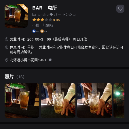
BAR　屯所
ba-tonsho ◆ バー トンショ
3.05
小樽
「
酒吧
」
--
--
营业时间：
20：00~3：00（最后点餐） 周日开放
休息时间：
星期一 营业时间和定期休息日可能会发生变化，因此请在访问
前与商店确认。
北海道小樽市花園1-8-1
照片
（
16
）