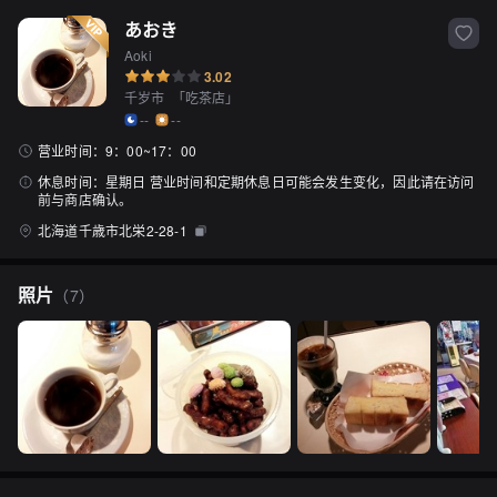
あおき
Aoki
3.02
千岁市
「
吃茶店
」
--
--
营业时间：
9：00~17：00
休息时间：
星期日 营业时间和定期休息日可能会发生变化，因此请在访问
前与商店确认。
北海道千歳市北栄2-28-1
照片
（
7
）