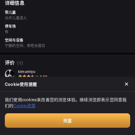
详细信息
带儿童
允许儿童进入
停车场
有
空间与设备
宁静的空间、有吧台座位
评价
（
1
）
kimumiyu
3.30
2016年6月，我在吃完饭后来到这家店★ 咖啡350日元，酸味和苦味
Cookie使用提醒
都不太重，口感平衡，非常美味。虽然有点太烫，但店主很细心地冲
给了我。他们还赠送了一种悬在小蜜饼上的多彩糖果，这让我感到非
常怀念，小时候经常在家里吃到这种糖果。谢谢款待！

显示全部
我们使用cookies来改善您的浏览体验。继续浏览即表示您同意我
们的
Cookie政策
2014年6月，我注意到这家店沿着去回转寿司店Shunraku等地方的路
上，每次路过都让我很好奇。这是我首次光顾，我事先通过电话确认
了休息日和营业时间。当我来到店里时，看到两个人坐在桌子旁，一
同意
个人坐在吧台前，我以为他们是顾客。但他们向我打招呼说：“欢迎光
临！”大家都是店员吗？店内比我想象中的要宽敞，我在哪里坐好呢？
付费咨询
店主告诉我：“请坐吧！”于是我找了个座位坐下。但我没有看到菜单...