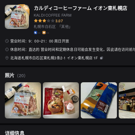
カルディコーヒーファーム イオン東札幌店
KALDI COFFEE FARM
3.07
札幌市白石区
「
其他
」
--
--
营业时间：
9：00~21：00 周日开放
休息时间：
直达的 营业时间和定期休息日可能会发生变化，因此请在访问前
北海道札幌市白石区東札幌3条2-1 イオン東札幌店 1F
照片
（
20
）
详细信息