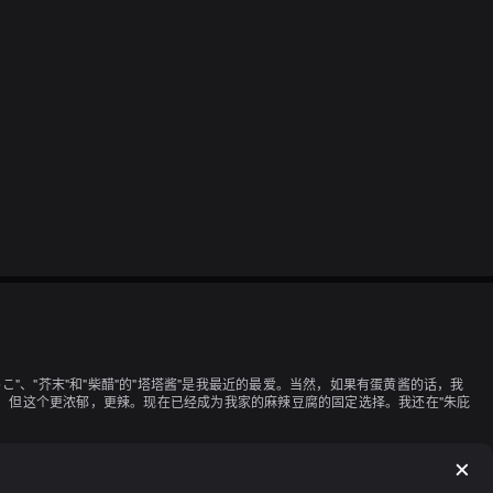
"、"芥末"和"柴醋"的"塔塔酱"是我最近的最爱。当然，如果有蛋黄酱的话，我
"的，但这个更浓郁，更辣。现在已经成为我家的麻辣豆腐的固定选择。我还在"朱庇