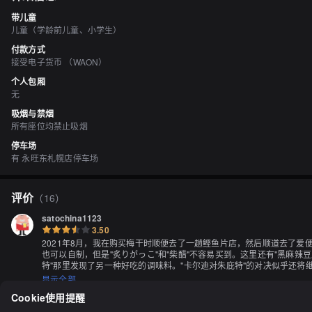
带儿童
儿童（学龄前儿童、小学生）
付款方式
接受电子货币 （WAON）
个人包厢
无
吸烟与禁烟
所有座位均禁止吸烟
停车场
有 永旺东札幌店停车场
评价
（
16
）
satochina1123
3.50
2021年8月，我在购买梅干时顺便去了一趟鲣鱼片店，然后顺道去了爱便
也可以自制，但是"炙りがっこ"和"柴醋"不容易买到。这里还有"黑麻辣
特"那里发现了另一种好吃的调味料。"卡尔迪对朱庇特"的对决似乎还将
显示全部
Cookie使用提醒