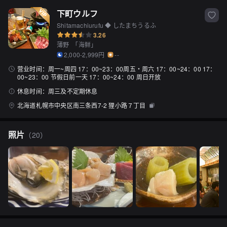
下町ウルフ
Shitamachiurufu ◆ したまちうるふ
3.26
薄野
「
海鲜
」
2,000-2,999円
--
营业时间：
周一~周四 17：00~23：00周五・周六 17：00~24：00 17：
00~23：00 节假日前一天 17：00~24：00 周日开放
休息时间：
周三及不定期休息
北海道札幌市中央区南三条西7-2 狸小路７丁目
照片
（
20
）