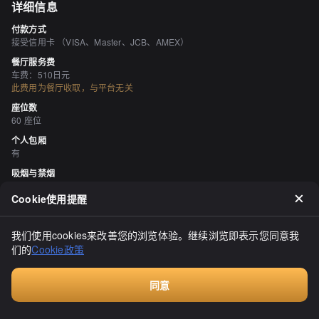
详细信息
付款方式
接受信用卡 （VISA、Master、JCB、AMEX）
餐厅服务费
车费：510日元
此费用为餐厅收取，与平台无关
座位数
60 座位
个人包厢
有
吸烟与禁烟
所有座位均可吸烟 《被动吸烟对策法》（修订后的健康促进法）自2020年4
月1日起生效，可能与最新信息有所不同，因此请在访问商店之前与商店确
Cookie使用提醒
认。
停车场
我们使用cookies来改善您的浏览体验。继续浏览即表示您同意我
无
们的
Cookie政策
空间与设备
有吧台座位、有榻榻米区域
同意
酒水
付费咨询
专注于日本清酒、专注于烧酒、专注于鸡尾酒