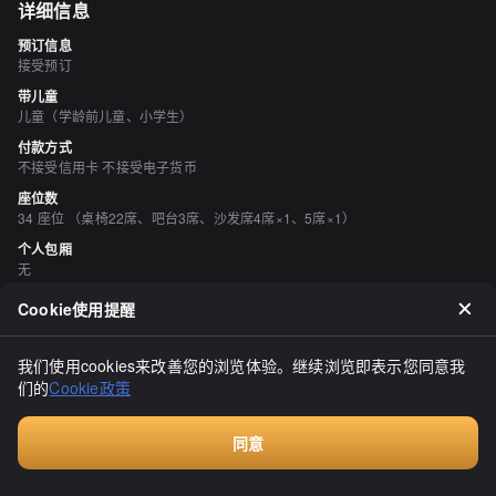
详细信息
预订信息
接受预订
带儿童
儿童（学龄前儿童、小学生）
付款方式
不接受信用卡 不接受电子货币
座位数
34 座位 （桌椅22席、吧台3席、沙发席4席×1、5席×1）
个人包厢
无
吸烟与禁烟
Cookie使用提醒
所有座位均禁止吸烟
停车场
我们使用cookies来改善您的浏览体验。继续浏览即表示您同意我
有
们的
Cookie政策
空间与设备
有吧台座位
同意
付费咨询
评价
（
20
）