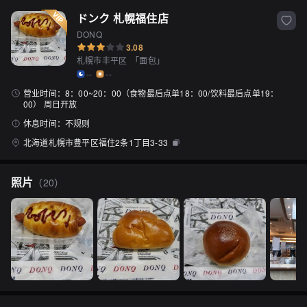
ドンク 札幌福住店
DONQ
3.08
札幌市丰平区
「
面包
」
--
--
营业时间：
8：00~20：00（食物最后点单18：00/饮料最后点单19：
00） 周日开放
休息时间：
不规则
北海道札幌市豊平区福住2条1丁目3-33
照片
（
20
）