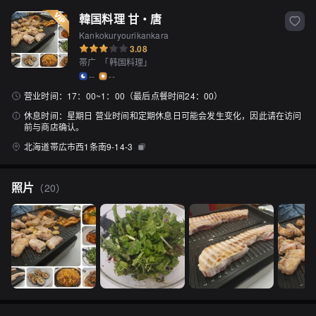
韓国料理 甘・唐
Kankokuryourikankara
3.08
帯广
「
韩国料理
」
--
--
营业时间：
17：00~1：00（最后点餐时间24：00）
休息时间：
星期日 营业时间和定期休息日可能会发生变化，因此请在访问
前与商店确认。
北海道帯広市西1条南9-14-3
照片
（
20
）