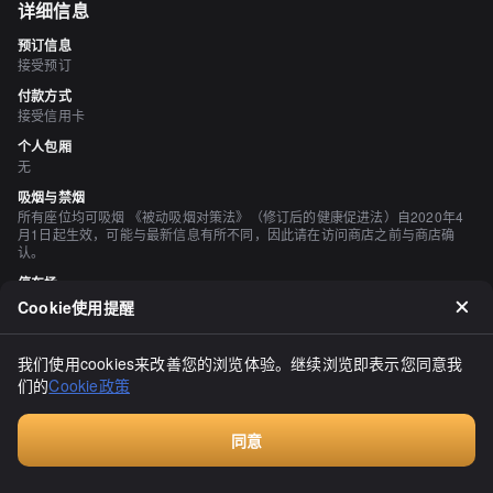
详细信息
预订信息
接受预订
付款方式
接受信用卡
个人包厢
无
吸烟与禁烟
所有座位均可吸烟 《被动吸烟对策法》（修订后的健康促进法）自2020年4
月1日起生效，可能与最新信息有所不同，因此请在访问商店之前与商店确
认。
停车场
无
Cookie使用提醒
评价
我们使用cookies来改善您的浏览体验。继续浏览即表示您同意我
（
8
）
们的
Cookie政策
もんぶらんらん
3.30
好久不见的甜辣滋味！一喝酒，果然就想吃辣的！我们在周六晚上
同意
8:30左右预订了，但餐厅内座无虚席！我们点了以下菜品：炒年糕
付费咨询
（780日元）、芝士辣炒鸡肉（1180日元）、蒜蓉芝士煎饼（980日
元）、辣豆腐汤（880日元）和泡菜（580日元）。开胃小菜有6种泡