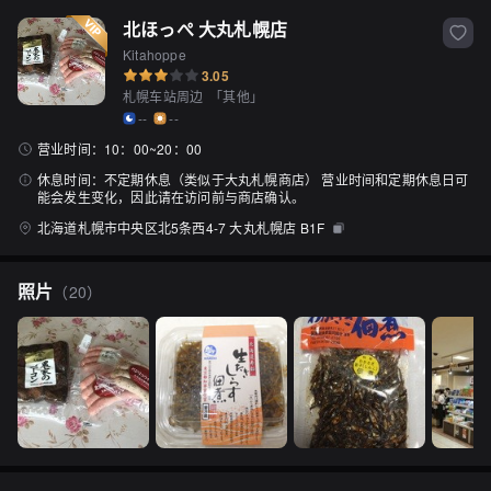
北ほっぺ 大丸札幌店
Kitahoppe
3.05
札幌车站周边
「
其他
」
--
--
营业时间：
10：00~20：00
休息时间：
不定期休息（类似于大丸札幌商店） 营业时间和定期休息日可
能会发生变化，因此请在访问前与商店确认。
北海道札幌市中央区北5条西4-7 大丸札幌店 B1F
照片
（
20
）