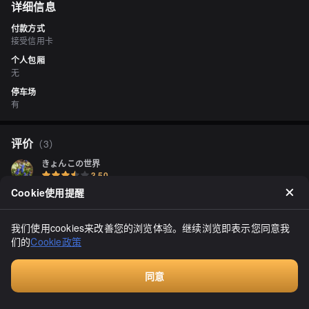
详细信息
付款方式
接受信用卡
个人包厢
无
停车场
有
评价
（
3
）
きょんこの世界
3.50
偶尔会去检查一下是否有我喜欢的道産奶酪进货。
Cookie使用提醒
我们使用cookies来改善您的浏览体验。继续浏览即表示您同意我
Lilias
0.00
们的
Cookie政策
2015年8月，我在札幌大丸地下1楼尝试了他们的培根。店员送了我
一块，味道好极了！店员告诉我，这是在洞爺湖峰会上供应的培根！
他们还说购买一个特惠袋，里面有三种香肠和培根，只需2160日元。
同意
我买了一个。我迫不及待地煮了培根，但外表看起来是深黑色的。切
付费咨询
显示全部
开后，里面有适量的脂肪，肉质红润。虽然有点嚼劲，但煎得香脆
后，我觉得很美味。可能和试吃时的部位不同吧。至于罗勒味香肠，