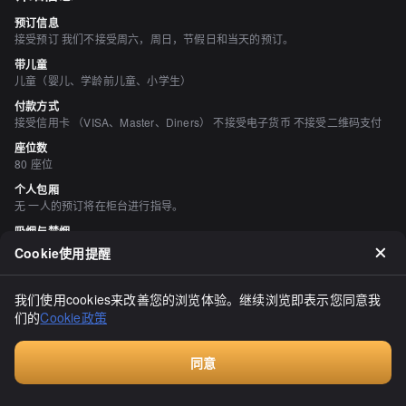
预订信息
接受预订 我们不接受周六，周日，节假日和当天的预订。
带儿童
儿童（婴儿、学龄前儿童、小学生）
付款方式
接受信用卡 （VISA、Master、Diners） 不接受电子货币 不接受二维码支付
座位数
80 座位
个人包厢
无 一人的预订将在柜台进行指导。
吸烟与禁烟
所有座位均禁止吸烟
Cookie使用提醒
停车场
无 附近有投币式停车场
我们使用cookies来改善您的浏览体验。继续浏览即表示您同意我
空间与设备
们的
Cookie政策
时尚的空间、宁静的空间、有吧台座位、有沙发座位
同意
预订
评价
（
20
）