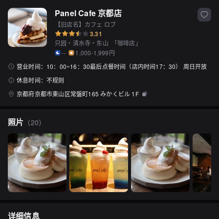
Panel Cafe 京都店
【旧店名】カフェ ロブ
3.31
只园・清水寺・东山
「
咖啡店
」
--
1,000-1,999円
营业时间：
10：00~16：30最后点餐时间（店内时间17：30） 周日开放
休息时间：
不规则
京都府京都市東山区常盤町165 みかくビル 1F
照片
（
20
）
详细信息