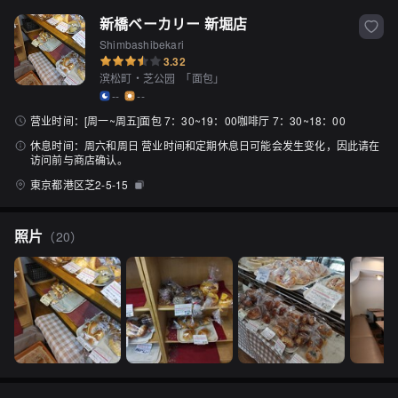
新橋ベーカリー 新堀店
Shimbashibekari
3.32
滨松町・芝公园
「
面包
」
--
--
营业时间：
[周一~周五]面包 7：30~19：00咖啡厅 7：30~18：00
休息时间：
周六和周日 营业时间和定期休息日可能会发生变化，因此请在
访问前与商店确认。
東京都港区芝2-5-15
照片
（
20
）