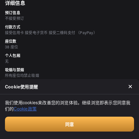
详细信息
预订信息
不接受预订
付款方式
接受信用卡 接受电子货币 接受二维码支付 （PayPay）
座位数
38 座位
个人包厢
无
吸烟与禁烟
所有座位均禁止吸烟
停车场
Cookie使用提醒
无
我们使用cookies来改善您的浏览体验。继续浏览即表示您同意我
评价
（
20
）
们的
Cookie政策
ろろすけ
3.30
同意
我再次光临原宿ドック和苹果葡萄干。我周五来这里主要是为了买半
Walkin餐厅，无需预订
价的吐司，顺便买点面包带回家。原宿ドック这个名字为什么会这样
呢？我尝试了卡仕达口味，因为有芝士和卡仕达两种口味可选。面包